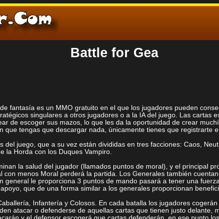
Battle for Gea
o de fantasía es un MMO gratuito en el que los jugadores pueden conse
tégicos singulares a otros jugadores o a la IA del juego. Las cartas est
ear de escoger sus mazos, lo que les da la oportunidad de crear muchí
in que tengas que descargar nada, únicamente tienes que registrarte e
ones del juego, que a su vez están divididas en tres facciones: Caos, 
 de la Horda con los Duques Vampiro.
nan la salud del jugador (llamados puntos de moral), y el principal pro
eral con menos Moral perderá la partida. Los Generales también cuenta
i un general le proporciona 3 puntos de mando pasará a tener una fue
 apoyo, que de una forma similar a los generales proporcionan benefici
 Caballería, Infantería y Colosos. En cada batalla los jugadores cogerán
ueden atacar o defenderse de aquellas cartas que tienen justo delante,
 atacarán y el defensor escogerá que cartas defenderán, en ese punto 