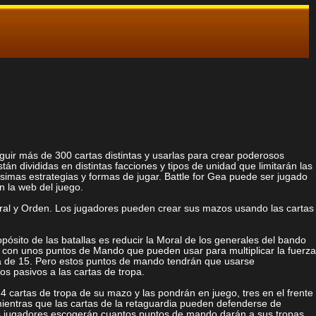
guir más de 300 cartas distintas y usarlas para crear poderosos
án divididas en distintas facciones y tipos de unidad que limitarán las
simas estrategias y formas de jugar. Battle for Gea puede ser jugado
n la web del juego.
Neutral y Orden. Los jugadores pueden crear sus mazos usando las cartas
pósito de las batallas es reducir la Moral de los generales del bando
n con unos puntos de Mando que pueden usar para multiplicar la fuerza
rza de 15. Pero estos puntos de mando tendrán que usarse
os pasivos a las cartas de tropa.
 4 cartas de tropa de su mazo y las pondrán en juego, tres en el frente
 mientras que las cartas de la retaguardia pueden defenderse de
los jugadores escogerán cuantos puntos de mando darán a sus tropas