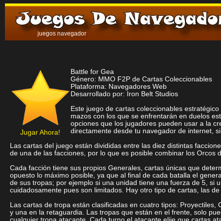
juegos navegador
Battle for Gea
Género: MMO F2P de Cartas Coleccionables
Plataforma: Navegadores Web
Desarrollado por: Iron Belt Studios
Este juego de cartas coleccionables estratégic
mazos con los que se enfrentarán en duelos estra
opciones que los jugadores pueden usar a la cr
directamente desde tu navegador de internet, s
Jugar Ahora!
Las cartas del juego están divididas entre las diez distintas facci
de una de las facciones, por lo que es posible combinar los Orcos
Cada facción tiene sus propios Generales, cartas únicas que determi
opuesto lo máximo posible, ya que al final de cada batalla el gen
de sus tropas; por ejemplo si una unidad tiene una fuerza de 5, s
cuidadosamente pues son limitados. Hay otro tipo de cartas, las de
Las cartas de tropa están clasificadas en cuatro tipos: Proyectiles,
y una en la retaguardia. Las tropas que están en el frente, solo p
cualquier tropa atacante. Cada turno el atacante elije que cartas